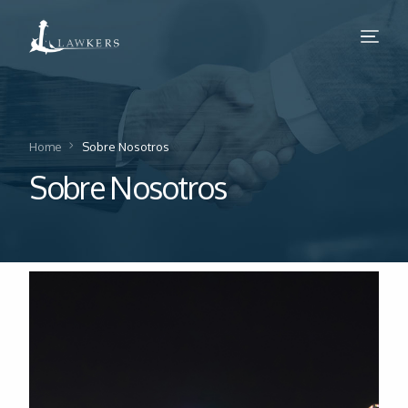
Sobre Nosotros
Home
Sobre Nosotros
Legal
Sobre Nosotros
Normativas de Calidad
Productos y Servicios Comerciales
Blog